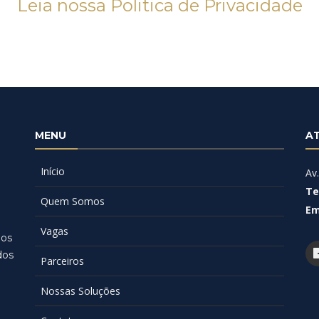
Leia nossa Politica de Privacidade
MENU
A
Início
Av
Te
Quem Somos
Em
a
Vagas
ios
dos
Parceiros
Nossas Soluções