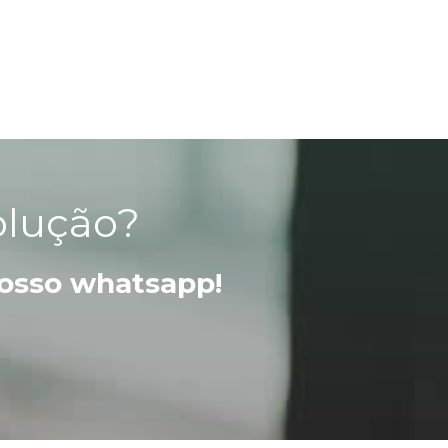
olução?
nosso whatsapp!