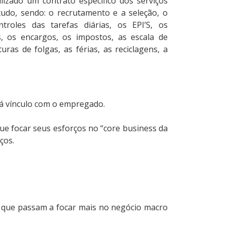
izado um contrato específico dos serviços
udo, sendo: o recrutamento e a seleção, o
troles das tarefas diárias, os EPI’S, os
s, os encargos, os impostos, as escala de
uras de folgas, as férias, as reciclagens, a
rá vínculo com o empregado.
ue focar seus esforços no “core business da
ços.
res que passam a focar mais no negócio macro